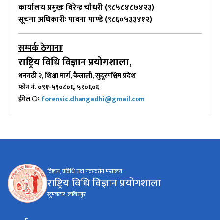
कार्यालय प्रमुखः विरेन्द्र चौधरी (९८५८४८७४२३)
सूचना अधिकारीः पावना पाण्डे (९८६०५३३४१२)
सम्पर्क ठेगानाः
राष्ट्रिय विधि विज्ञान प्रयोगशाला,
धनगढी २, शिक्षा मार्ग, कैलाली, सुदूरपश्चिम प्रदेश
फोन नं. ०९१-५९०८०६, ५९०६०६
ईमेल
forensic.dhangadhi@gmail.com
ः
विज्ञान, प्रविधि तथा नवप्रवर्तन मन्त्रालय
राष्ट्रिय विधि विज्ञान प्रयोगशाला
खुमलटार, ललितपुर